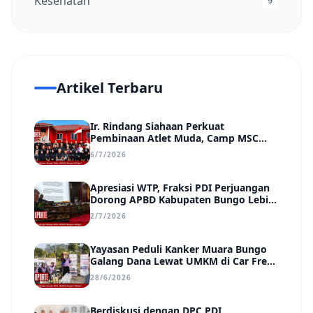
Kesehatan
9
Artikel Terbaru
Ir. Rindang Siahaan Perkuat
Pembinaan Atlet Muda, Camp MSC
Siapkan Generasi Juara Hadapi
6/7/2026
Kejuaraan Regional hingga Nasional
Apresiasi WTP, Fraksi PDI Perjuangan
Dorong APBD Kabupaten Bungo Lebih
Efektif, Transparan, dan Berdampak
2/7/2026
Yayasan Peduli Kanker Muara Bungo
Galang Dana Lewat UMKM di Car Free
Day, Ir. Rindang Siahaan Beri Apresiasi
28/6/2026
Berdiskusi dengan DPC PDI