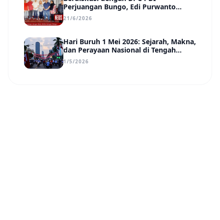
Perjuangan Bungo, Edi Purwanto
Uraikan Poin-Poin Urgensi yang Perlu
21/6/2026
Disadari Pemimpin Daerah
Hari Buruh 1 Mei 2026: Sejarah, Makna,
dan Perayaan Nasional di Tengah
Tantangan Era Digital
1/5/2026