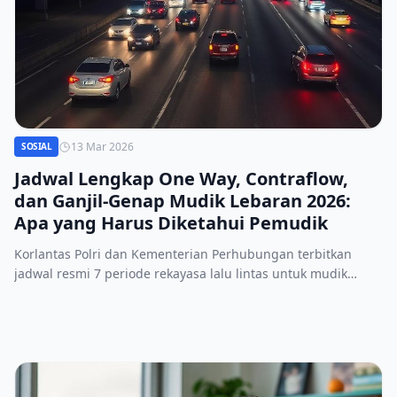
13 Mar 2026
SOSIAL
Jadwal Lengkap One Way, Contraflow,
dan Ganjil‑Genap Mudik Lebaran 2026:
Apa yang Harus Diketahui Pemudik
Korlantas Polri dan Kementerian Perhubungan terbitkan
jadwal resmi 7 periode rekayasa lalu lintas untuk mudik
Lebaran 2026. Simak detail one way, contraflow, dan
ganjil‑genap serta rute utama.