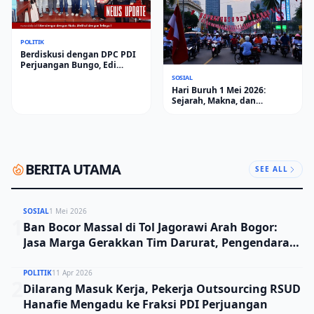
A
POLITIK
Berdiskusi dengan DPC PDI
Perjuangan Bungo, Edi
Purwanto Uraikan Poin-Poin
SOSIAL
Urgensi yang Perlu Disadari
Hari Buruh 1 Mei 2026:
Pemimpin Daerah
Sejarah, Makna, dan
Perayaan Nasional di Tengah
Tantangan Era Digital
BERITA UTAMA
SEE ALL
SOSIAL
1 Mei 2026
1
Ban Bocor Massal di Tol Jagorawi Arah Bogor:
Jasa Marga Gerakkan Tim Darurat, Pengendara
Diminta Waspada
POLITIK
11 Apr 2026
2
Dilarang Masuk Kerja, Pekerja Outsourcing RSUD
Hanafie Mengadu ke Fraksi PDI Perjuangan