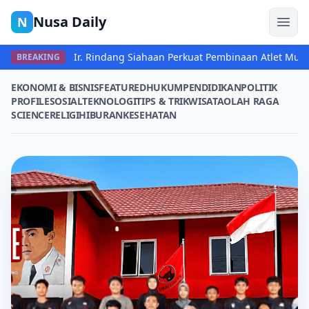
Nusa Daily
N
Ir. Rindang Siahaan Perkuat Pembinaan Atlet Mud
BREAKING
EKONOMI & BISNIS
FEATURED
HUKUM
PENDIDIKAN
POLITIK
PROFILE
SOSIAL
TEKNOLOGI
TIPS & TRIK
WISATA
OLAH RAGA
SCIENCE
RELIGI
HIBURAN
KESEHATAN