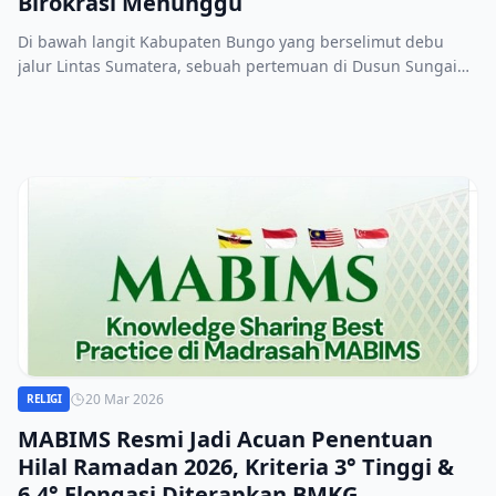
Birokrasi Menunggu
Di bawah langit Kabupaten Bungo yang berselimut debu
jalur Lintas Sumatera, sebuah pertemuan di Dusun Sungai
Mengkuang pada Sabtu (04/04/2026) sore menyingkap tabir
tentang bagaimana seharusnya politik bekerja.
20 Mar 2026
RELIGI
MABIMS Resmi Jadi Acuan Penentuan
Hilal Ramadan 2026, Kriteria 3° Tinggi &
6,4° Elongasi Diterapkan BMKG