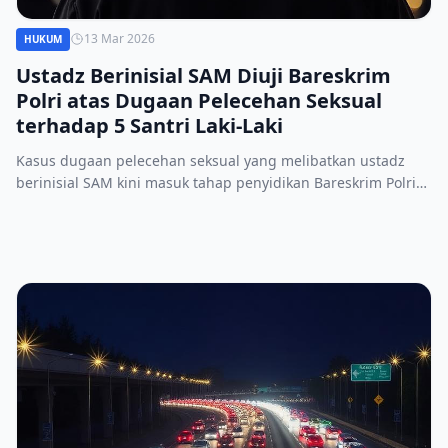
13 Mar 2026
HUKUM
Ustadz Berinisial SAM Diuji Bareskrim
Polri atas Dugaan Pelecehan Seksual
terhadap 5 Santri Laki-Laki
Kasus dugaan pelecehan seksual yang melibatkan ustadz
berinisial SAM kini masuk tahap penyidikan Bareskrim Polri
setelah lima bulan laporan diajukan oleh lima santri.