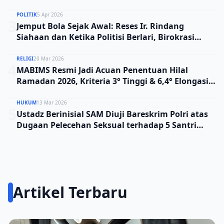
POLITIK
5 Apr 2026
3
Jemput Bola Sejak Awal: Reses Ir. Rindang
Siahaan dan Ketika Politisi Berlari, Birokrasi
Menunggu
RELIGI
20 Mar 2026
4
MABIMS Resmi Jadi Acuan Penentuan Hilal
Ramadan 2026, Kriteria 3° Tinggi & 6,4° Elongasi
Diterapkan BMKG
HUKUM
13 Mar 2026
5
Ustadz Berinisial SAM Diuji Bareskrim Polri atas
Dugaan Pelecehan Seksual terhadap 5 Santri
Laki-Laki
Artikel Terbaru