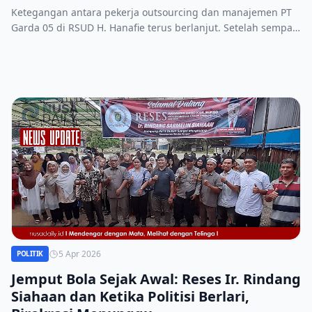
Ketegangan antara pekerja outsourcing dan manajemen PT
Garda 05 di RSUD H. Hanafie terus berlanjut. Setelah sempat
melakukan aksi protes pada Senin lalu, beberapa pekerja kini
dilaporkan tidak diperbolehkan kembali bekerja dan posisi
mereka digantikan oleh personel satuan pengamanan
(Satpam), Rabu (08/04/2026).
5 Apr 2026
POLITIK
Jemput Bola Sejak Awal: Reses Ir. Rindang
Siahaan dan Ketika Politisi Berlari,