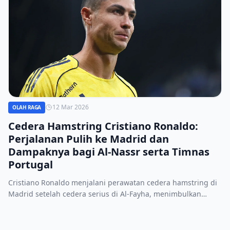
12 Mar 2026
OLAH RAGA
Cedera Hamstring Cristiano Ronaldo:
Perjalanan Pulih ke Madrid dan
Dampaknya bagi Al-Nassr serta Timnas
Portugal
Cristiano Ronaldo menjalani perawatan cedera hamstring di
Madrid setelah cedera serius di Al-Fayha, menimbulkan
kekhawatiran bagi Al-Nassr dan persiapan Portugal
menjelang turnamen internasional.