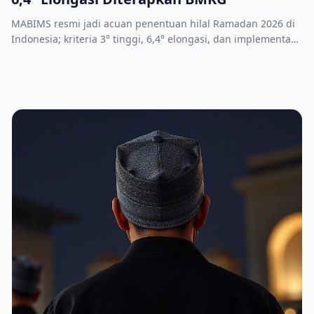
MABIMS resmi jadi acuan penentuan hilal Ramadan 2026 di
Indonesia; kriteria 3° tinggi, 6,4° elongasi, dan implementasi
BMKG di 37 titik.