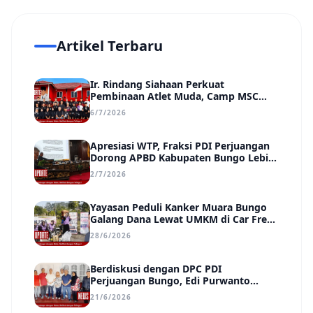
Artikel Terbaru
Ir. Rindang Siahaan Perkuat
Pembinaan Atlet Muda, Camp MSC
Siapkan Generasi Juara Hadapi
6/7/2026
Kejuaraan Regional hingga Nasional
Apresiasi WTP, Fraksi PDI Perjuangan
Dorong APBD Kabupaten Bungo Lebih
Efektif, Transparan, dan Berdampak
2/7/2026
Yayasan Peduli Kanker Muara Bungo
Galang Dana Lewat UMKM di Car Free
Day, Ir. Rindang Siahaan Beri Apresiasi
28/6/2026
Berdiskusi dengan DPC PDI
Perjuangan Bungo, Edi Purwanto
Uraikan Poin-Poin Urgensi yang Perlu
21/6/2026
Disadari Pemimpin Daerah