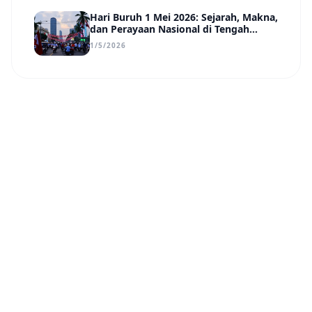
Hari Buruh 1 Mei 2026: Sejarah, Makna,
dan Perayaan Nasional di Tengah
Tantangan Era Digital
1/5/2026
Nusa Daily
N
©
2026
PT Pradha Karya Nusantara
.