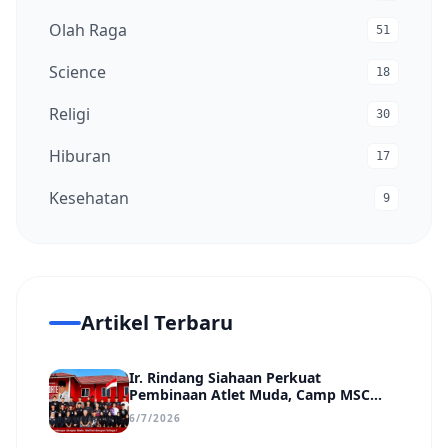
Olah Raga
51
Science
18
Religi
30
Hiburan
17
Kesehatan
9
Artikel Terbaru
Ir. Rindang Siahaan Perkuat
Pembinaan Atlet Muda, Camp MSC
Siapkan Generasi Juara Hadapi
6/7/2026
Kejuaraan Regional hingga Nasional