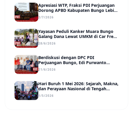
Apresiasi WTP, Fraksi PDI Perjuangan
Dorong APBD Kabupaten Bungo Lebih
Efektif, Transparan, dan Berdampak
2/7/2026
Yayasan Peduli Kanker Muara Bungo
Galang Dana Lewat UMKM di Car Free
Day, Ir. Rindang Siahaan Beri Apresiasi
28/6/2026
Berdiskusi dengan DPC PDI
Perjuangan Bungo, Edi Purwanto
Uraikan Poin-Poin Urgensi yang Perlu
21/6/2026
Disadari Pemimpin Daerah
Hari Buruh 1 Mei 2026: Sejarah, Makna,
dan Perayaan Nasional di Tengah
Tantangan Era Digital
1/5/2026