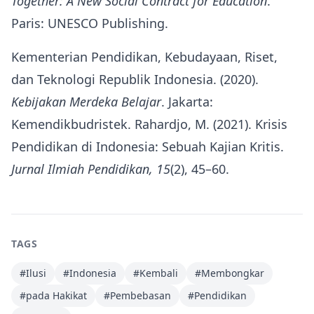
Together: A New Social Contract for Education
.
Paris: UNESCO Publishing.
Kementerian Pendidikan, Kebudayaan, Riset,
dan Teknologi Republik Indonesia. (2020).
Kebijakan Merdeka Belajar
. Jakarta:
Kemendikbudristek. Rahardjo, M. (2021). Krisis
Pendidikan di Indonesia: Sebuah Kajian Kritis.
Jurnal Ilmiah Pendidikan, 15
(2), 45–60.
TAGS
#
Ilusi
#
Indonesia
#
Kembali
#
Membongkar
#
pada Hakikat
#
Pembebasan
#
Pendidikan