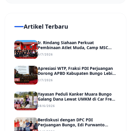
Artikel Terbaru
Ir. Rindang Siahaan Perkuat
Pembinaan Atlet Muda, Camp MSC
Siapkan Generasi Juara Hadapi
6/7/2026
Kejuaraan Regional hingga Nasional
Apresiasi WTP, Fraksi PDI Perjuangan
Dorong APBD Kabupaten Bungo Lebih
Efektif, Transparan, dan Berdampak
2/7/2026
Yayasan Peduli Kanker Muara Bungo
Galang Dana Lewat UMKM di Car Free
Day, Ir. Rindang Siahaan Beri Apresiasi
28/6/2026
Berdiskusi dengan DPC PDI
Perjuangan Bungo, Edi Purwanto
Uraikan Poin-Poin Urgensi yang Perlu