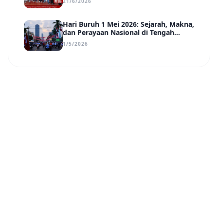
21/6/2026
Disadari Pemimpin Daerah
Hari Buruh 1 Mei 2026: Sejarah, Makna,
dan Perayaan Nasional di Tengah
Tantangan Era Digital
1/5/2026
Nusa Daily
N