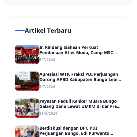
Artikel Terbaru
Ir. Rindang Siahaan Perkuat
Pembinaan Atlet Muda, Camp MSC
Siapkan Generasi Juara Hadapi
6/7/2026
Kejuaraan Regional hingga Nasional
Apresiasi WTP, Fraksi PDI Perjuangan
Dorong APBD Kabupaten Bungo Lebih
Efektif, Transparan, dan Berdampak
2/7/2026
Yayasan Peduli Kanker Muara Bungo
Galang Dana Lewat UMKM di Car Free
Day, Ir. Rindang Siahaan Beri Apresiasi
28/6/2026
Berdiskusi dengan DPC PDI
Perjuangan Bungo, Edi Purwanto