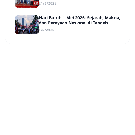
Uraikan Poin-Poin Urgensi yang Perlu
21/6/2026
Disadari Pemimpin Daerah
Hari Buruh 1 Mei 2026: Sejarah, Makna,
dan Perayaan Nasional di Tengah
Tantangan Era Digital
1/5/2026
Nusa Daily
N