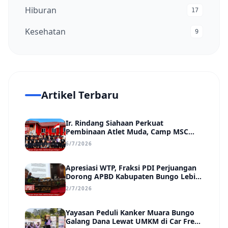
Hiburan
17
Kesehatan
9
Artikel Terbaru
Ir. Rindang Siahaan Perkuat
Pembinaan Atlet Muda, Camp MSC
Siapkan Generasi Juara Hadapi
6/7/2026
Kejuaraan Regional hingga Nasional
Apresiasi WTP, Fraksi PDI Perjuangan
Dorong APBD Kabupaten Bungo Lebih
Efektif, Transparan, dan Berdampak
2/7/2026
Yayasan Peduli Kanker Muara Bungo
Galang Dana Lewat UMKM di Car Free