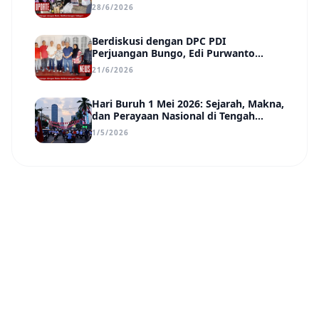
Day, Ir. Rindang Siahaan Beri Apresiasi
28/6/2026
Berdiskusi dengan DPC PDI
Perjuangan Bungo, Edi Purwanto
Uraikan Poin-Poin Urgensi yang Perlu
21/6/2026
Disadari Pemimpin Daerah
Hari Buruh 1 Mei 2026: Sejarah, Makna,
dan Perayaan Nasional di Tengah
Tantangan Era Digital
1/5/2026