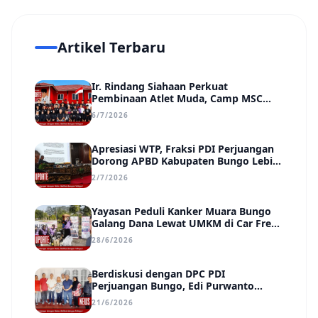
Artikel Terbaru
Ir. Rindang Siahaan Perkuat
Pembinaan Atlet Muda, Camp MSC
Siapkan Generasi Juara Hadapi
6/7/2026
Kejuaraan Regional hingga Nasional
Apresiasi WTP, Fraksi PDI Perjuangan
Dorong APBD Kabupaten Bungo Lebih
Efektif, Transparan, dan Berdampak
2/7/2026
Yayasan Peduli Kanker Muara Bungo
Galang Dana Lewat UMKM di Car Free
Day, Ir. Rindang Siahaan Beri Apresiasi
28/6/2026
Berdiskusi dengan DPC PDI
Perjuangan Bungo, Edi Purwanto
Uraikan Poin-Poin Urgensi yang Perlu
21/6/2026
Disadari Pemimpin Daerah