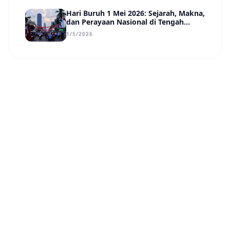
Hari Buruh 1 Mei 2026: Sejarah, Makna,
dan Perayaan Nasional di Tengah
Tantangan Era Digital
1/5/2026
Nusa Daily
N
©
2026
PT Pradha Karya Nusantara
.