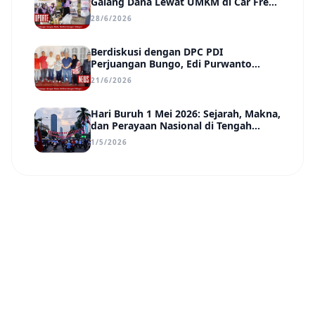
Galang Dana Lewat UMKM di Car Free
Day, Ir. Rindang Siahaan Beri Apresiasi
28/6/2026
Berdiskusi dengan DPC PDI
Perjuangan Bungo, Edi Purwanto
Uraikan Poin-Poin Urgensi yang Perlu
21/6/2026
Disadari Pemimpin Daerah
Hari Buruh 1 Mei 2026: Sejarah, Makna,
dan Perayaan Nasional di Tengah
Tantangan Era Digital
1/5/2026