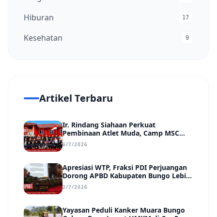
Hiburan
17
Kesehatan
9
Artikel Terbaru
Ir. Rindang Siahaan Perkuat
Pembinaan Atlet Muda, Camp MSC
Siapkan Generasi Juara Hadapi
6/7/2026
Kejuaraan Regional hingga Nasional
Apresiasi WTP, Fraksi PDI Perjuangan
Dorong APBD Kabupaten Bungo Lebih
Efektif, Transparan, dan Berdampak
2/7/2026
Yayasan Peduli Kanker Muara Bungo