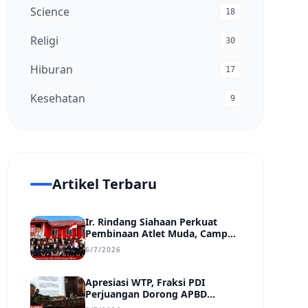
Science
18
Religi
30
Hiburan
17
Kesehatan
9
Artikel Terbaru
Ir. Rindang Siahaan Perkuat
Pembinaan Atlet Muda, Camp
MSC Siapkan Generasi Juara
6/7/2026
Hadapi Kejuaraan Regional
hingga Nasional
Apresiasi WTP, Fraksi PDI
Perjuangan Dorong APBD
Kabupaten Bungo Lebih Efektif,