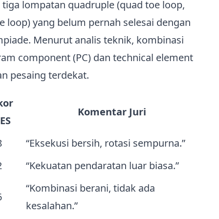
tiga lompatan quadruple (quad toe loop,
oe loop) yang belum pernah selesai dengan
iade. Menurut analis teknik, kombinasi
ram component (PC) dan technical element
an pesaing terdekat.
kor
Komentar Juri
ES
8
“Eksekusi bersih, rotasi sempurna.”
2
“Kekuatan pendaratan luar biasa.”
“Kombinasi berani, tidak ada
6
kesalahan.”