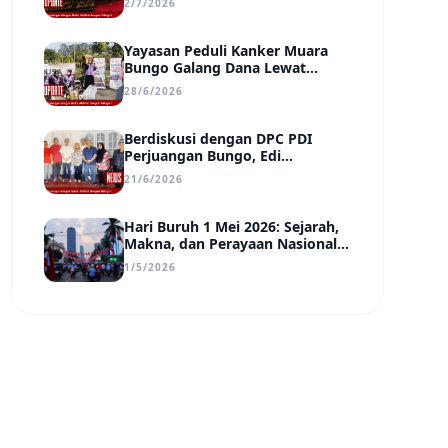
2/7/2026
Transparan, dan Berdampak
Yayasan Peduli Kanker Muara
Bungo Galang Dana Lewat
UMKM di Car Free Day, Ir.
28/6/2026
Rindang Siahaan Beri Apresiasi
Berdiskusi dengan DPC PDI
Perjuangan Bungo, Edi
Purwanto Uraikan Poin-Poin
21/6/2026
Urgensi yang Perlu Disadari
Pemimpin Daerah
Hari Buruh 1 Mei 2026: Sejarah,
Makna, dan Perayaan Nasional
di Tengah Tantangan Era Digital
1/5/2026