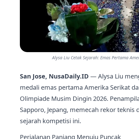
Alysa Liu Cetak Sejarah: Emas Pertama Amer
San Jose, NusaDaily.ID
— Alysa Liu meng
medali emas pertama Amerika Serikat dal
Olimpiade Musim Dingin 2026. Penampil
Sapporo, Jepang, memecah rekor teknis 
sejarah kompetisi ini.
Perjalanan Panjang Menuju Puncak