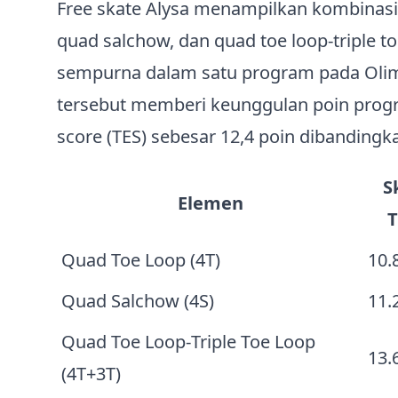
Free skate Alysa menampilkan kombinasi 
quad salchow, dan quad toe loop‑triple t
sempurna dalam satu program pada Olimp
tersebut memberi keunggulan poin prog
score (TES) sebesar 12,4 poin dibandingk
S
Elemen
T
Quad Toe Loop (4T)
10.
Quad Salchow (4S)
11.
Quad Toe Loop‑Triple Toe Loop
13.
(4T+3T)