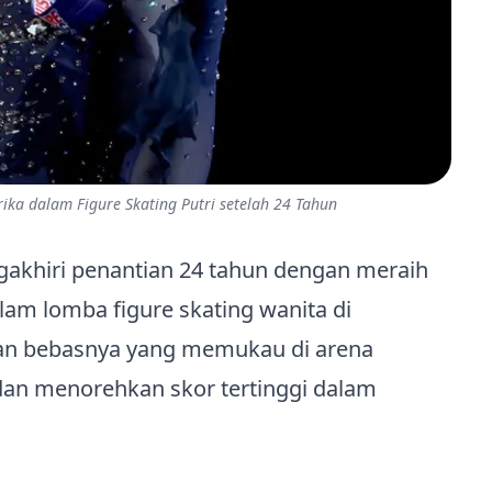
ika dalam Figure Skating Putri setelah 24 Tahun
akhiri penantian 24 tahun dengan meraih
am lomba figure skating wanita di
an bebasnya yang memukau di arena
dan menorehkan skor tertinggi dalam