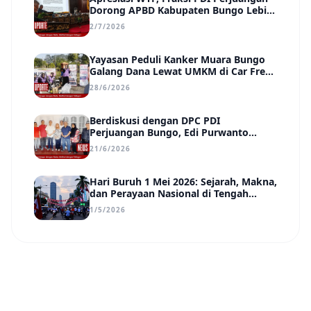
Dorong APBD Kabupaten Bungo Lebih
Efektif, Transparan, dan Berdampak
2/7/2026
Yayasan Peduli Kanker Muara Bungo
Galang Dana Lewat UMKM di Car Free
Day, Ir. Rindang Siahaan Beri Apresiasi
28/6/2026
Berdiskusi dengan DPC PDI
Perjuangan Bungo, Edi Purwanto
Uraikan Poin-Poin Urgensi yang Perlu
21/6/2026
Disadari Pemimpin Daerah
Hari Buruh 1 Mei 2026: Sejarah, Makna,
dan Perayaan Nasional di Tengah
Tantangan Era Digital
1/5/2026