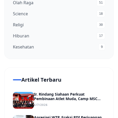
Olah Raga
51
Science
18
Religi
30
Hiburan
17
Kesehatan
9
Artikel Terbaru
Ir. Rindang Siahaan Perkuat
Pembinaan Atlet Muda, Camp MSC
Siapkan Generasi Juara Hadapi
6/7/2026
Kejuaraan Regional hingga Nasional
Apresiasi WTP, Fraksi PDI Perjuangan