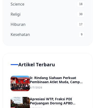
Science
18
Religi
30
Hiburan
17
Kesehatan
9
Artikel Terbaru
Ir. Rindang Siahaan Perkuat
Pembinaan Atlet Muda, Camp
MSC Siapkan Generasi Juara
6/7/2026
Hadapi Kejuaraan Regional
hingga Nasional
Apresiasi WTP, Fraksi PDI
Perjuangan Dorong APBD
Kabupaten Bungo Lebih Efektif,