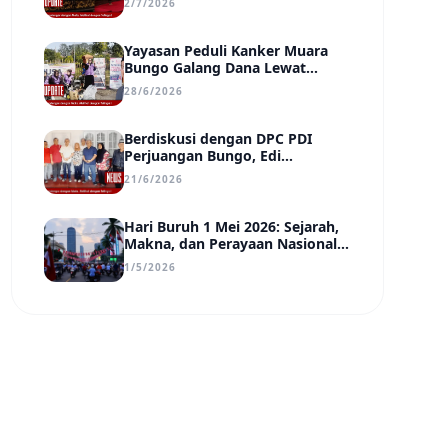
2/7/2026
Transparan, dan Berdampak
Yayasan Peduli Kanker Muara
Bungo Galang Dana Lewat
UMKM di Car Free Day, Ir.
28/6/2026
Rindang Siahaan Beri Apresiasi
Berdiskusi dengan DPC PDI
Perjuangan Bungo, Edi
Purwanto Uraikan Poin-Poin
21/6/2026
Urgensi yang Perlu Disadari
Pemimpin Daerah
Hari Buruh 1 Mei 2026: Sejarah,
Makna, dan Perayaan Nasional
di Tengah Tantangan Era Digital
1/5/2026