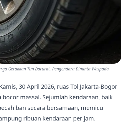
Marga Gerakkan Tim Darurat, Pengendara Diminta Waspada
amis, 30 April 2026, ruas Tol Jakarta‑Bogor
n bocor massal. Sejumlah kendaraan, baik
 pecah ban secara bersamaan, memicu
nampung ribuan kendaraan per jam.