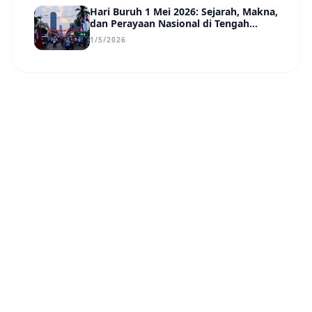
Hari Buruh 1 Mei 2026: Sejarah, Makna,
dan Perayaan Nasional di Tengah
Tantangan Era Digital
1/5/2026
Nusa Daily
N
©
2026
PT Pradha Karya Nusantara
.