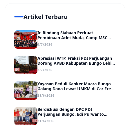
Artikel Terbaru
Ir. Rindang Siahaan Perkuat
Pembinaan Atlet Muda, Camp MSC
Siapkan Generasi Juara Hadapi
6/7/2026
Kejuaraan Regional hingga Nasional
Apresiasi WTP, Fraksi PDI Perjuangan
Dorong APBD Kabupaten Bungo Lebih
Efektif, Transparan, dan Berdampak
2/7/2026
Yayasan Peduli Kanker Muara Bungo
Galang Dana Lewat UMKM di Car Free
Day, Ir. Rindang Siahaan Beri Apresiasi
28/6/2026
Berdiskusi dengan DPC PDI
Perjuangan Bungo, Edi Purwanto
Uraikan Poin-Poin Urgensi yang Perlu
21/6/2026
Disadari Pemimpin Daerah