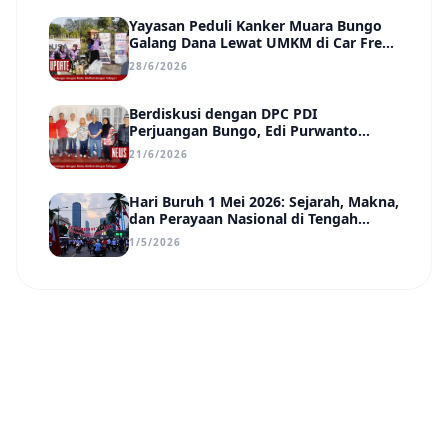
Yayasan Peduli Kanker Muara Bungo
Galang Dana Lewat UMKM di Car Free
Day, Ir. Rindang Siahaan Beri Apresiasi
28/6/2026
Berdiskusi dengan DPC PDI
Perjuangan Bungo, Edi Purwanto
Uraikan Poin-Poin Urgensi yang Perlu
21/6/2026
Disadari Pemimpin Daerah
Hari Buruh 1 Mei 2026: Sejarah, Makna,
dan Perayaan Nasional di Tengah
Tantangan Era Digital
1/5/2026