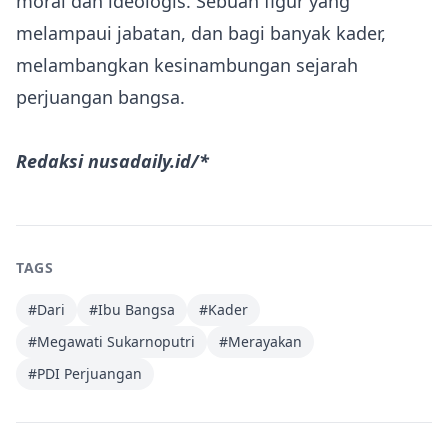
moral dan ideologis. Sebuah figur yang
melampaui jabatan, dan bagi banyak kader,
melambangkan kesinambungan sejarah
perjuangan bangsa.
Redaksi nusadaily.id/*
TAGS
#
Dari
#
Ibu Bangsa
#
Kader
#
Megawati Sukarnoputri
#
Merayakan
#
PDI Perjuangan