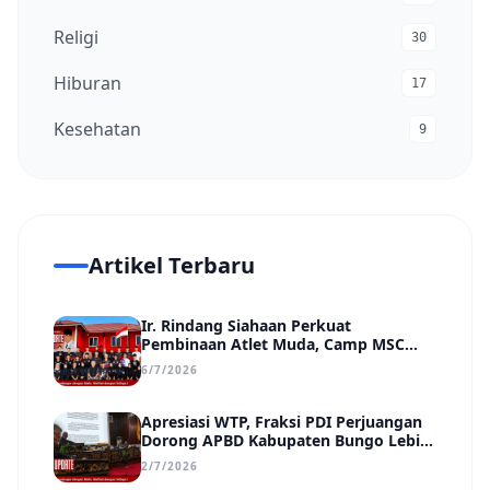
Religi
30
Hiburan
17
Kesehatan
9
Artikel Terbaru
Ir. Rindang Siahaan Perkuat
Pembinaan Atlet Muda, Camp MSC
Siapkan Generasi Juara Hadapi
6/7/2026
Kejuaraan Regional hingga Nasional
Apresiasi WTP, Fraksi PDI Perjuangan
Dorong APBD Kabupaten Bungo Lebih
Efektif, Transparan, dan Berdampak
2/7/2026