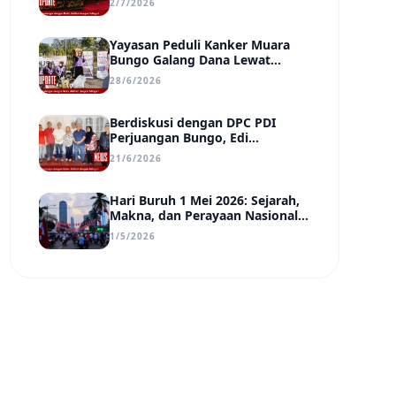
2/7/2026
Transparan, dan Berdampak
Yayasan Peduli Kanker Muara
Bungo Galang Dana Lewat
UMKM di Car Free Day, Ir.
28/6/2026
Rindang Siahaan Beri Apresiasi
Berdiskusi dengan DPC PDI
Perjuangan Bungo, Edi
Purwanto Uraikan Poin-Poin
21/6/2026
Urgensi yang Perlu Disadari
Pemimpin Daerah
Hari Buruh 1 Mei 2026: Sejarah,
Makna, dan Perayaan Nasional
di Tengah Tantangan Era Digital
1/5/2026