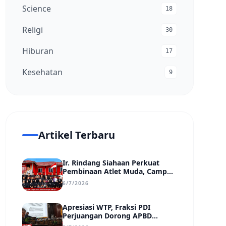
Science
18
Religi
30
Hiburan
17
Kesehatan
9
Artikel Terbaru
Ir. Rindang Siahaan Perkuat
Pembinaan Atlet Muda, Camp
MSC Siapkan Generasi Juara
6/7/2026
Hadapi Kejuaraan Regional
hingga Nasional
Apresiasi WTP, Fraksi PDI
Perjuangan Dorong APBD
Kabupaten Bungo Lebih Efektif,