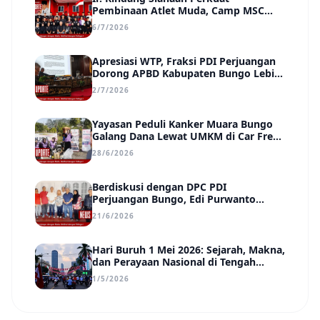
Pembinaan Atlet Muda, Camp MSC
Siapkan Generasi Juara Hadapi
6/7/2026
Kejuaraan Regional hingga Nasional
Apresiasi WTP, Fraksi PDI Perjuangan
Dorong APBD Kabupaten Bungo Lebih
Efektif, Transparan, dan Berdampak
2/7/2026
Yayasan Peduli Kanker Muara Bungo
Galang Dana Lewat UMKM di Car Free
Day, Ir. Rindang Siahaan Beri Apresiasi
28/6/2026
Berdiskusi dengan DPC PDI
Perjuangan Bungo, Edi Purwanto
Uraikan Poin-Poin Urgensi yang Perlu
21/6/2026
Disadari Pemimpin Daerah
Hari Buruh 1 Mei 2026: Sejarah, Makna,
dan Perayaan Nasional di Tengah
Tantangan Era Digital
1/5/2026