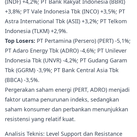
(INDF) +4,2%; PT Bank Rakyat Indonesia (BBRI)
+3,8%; PT Vale Indonesia Tbk (INCO) +3,5%; PT
Astra International Tbk (ASII) +3,2%; PT Telkom
Indonesia (TLKM) +2,9%.
Top Losers:
PT Pertamina (Persero) (PERT) -5,1%;
PT Adaro Energy Tbk (ADRO) -4,6%; PT Unilever
Indonesia Tbk (UNVR) -4,2%; PT Gudang Garam
Tbk (GGRM) -3,9%; PT Bank Central Asia Tbk
(BBCA) -3,5%.
Pergerakan saham energi (PERT, ADRO) menjadi
faktor utama penurunan indeks, sedangkan
saham konsumer dan perbankan menunjukkan
resistensi yang relatif kuat.
Analisis Teknis: Level Support dan Resistance