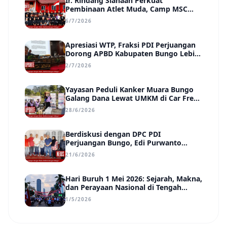
Ir. Rindang Siahaan Perkuat
Pembinaan Atlet Muda, Camp MSC
Siapkan Generasi Juara Hadapi
6/7/2026
Kejuaraan Regional hingga Nasional
Apresiasi WTP, Fraksi PDI Perjuangan
Dorong APBD Kabupaten Bungo Lebih
Efektif, Transparan, dan Berdampak
2/7/2026
Yayasan Peduli Kanker Muara Bungo
Galang Dana Lewat UMKM di Car Free
Day, Ir. Rindang Siahaan Beri Apresiasi
28/6/2026
Berdiskusi dengan DPC PDI
Perjuangan Bungo, Edi Purwanto
Uraikan Poin-Poin Urgensi yang Perlu
21/6/2026
Disadari Pemimpin Daerah
Hari Buruh 1 Mei 2026: Sejarah, Makna,
dan Perayaan Nasional di Tengah
Tantangan Era Digital
1/5/2026