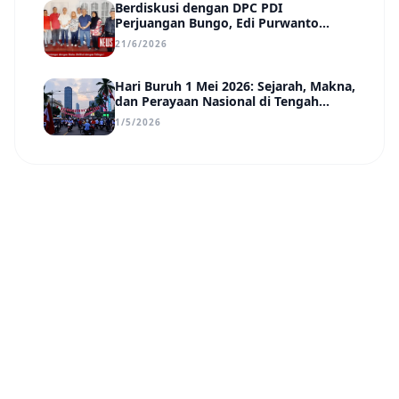
Berdiskusi dengan DPC PDI
Perjuangan Bungo, Edi Purwanto
Uraikan Poin-Poin Urgensi yang Perlu
21/6/2026
Disadari Pemimpin Daerah
Hari Buruh 1 Mei 2026: Sejarah, Makna,
dan Perayaan Nasional di Tengah
Tantangan Era Digital
1/5/2026