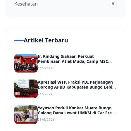
Kesehatan
9
Artikel Terbaru
Ir. Rindang Siahaan Perkuat
Pembinaan Atlet Muda, Camp MSC
Siapkan Generasi Juara Hadapi
6/7/2026
Kejuaraan Regional hingga Nasional
Apresiasi WTP, Fraksi PDI Perjuangan
Dorong APBD Kabupaten Bungo Lebih
Efektif, Transparan, dan Berdampak
2/7/2026
Yayasan Peduli Kanker Muara Bungo
Galang Dana Lewat UMKM di Car Free
Day, Ir. Rindang Siahaan Beri Apresiasi
28/6/2026