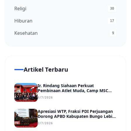
Religi
30
Hiburan
17
Kesehatan
9
Artikel Terbaru
Ir. Rindang Siahaan Perkuat
Pembinaan Atlet Muda, Camp MSC
Siapkan Generasi Juara Hadapi
6/7/2026
Kejuaraan Regional hingga Nasional
Apresiasi WTP, Fraksi PDI Perjuangan
Dorong APBD Kabupaten Bungo Lebih
Efektif, Transparan, dan Berdampak
2/7/2026