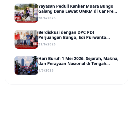
Yayasan Peduli Kanker Muara Bungo
Galang Dana Lewat UMKM di Car Free
Day, Ir. Rindang Siahaan Beri Apresiasi
28/6/2026
Berdiskusi dengan DPC PDI
Perjuangan Bungo, Edi Purwanto
Uraikan Poin-Poin Urgensi yang Perlu
21/6/2026
Disadari Pemimpin Daerah
Hari Buruh 1 Mei 2026: Sejarah, Makna,
dan Perayaan Nasional di Tengah
Tantangan Era Digital
1/5/2026