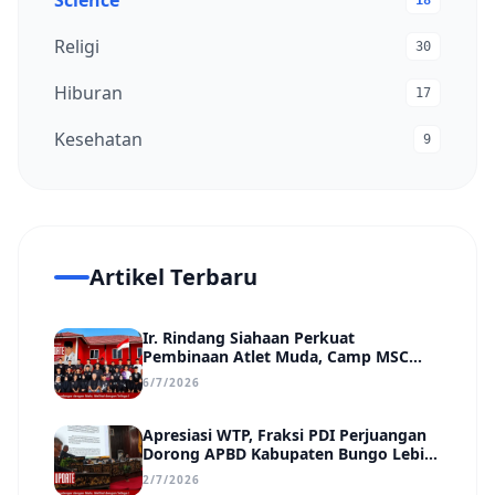
Science
18
Religi
30
Hiburan
17
Kesehatan
9
Artikel Terbaru
Ir. Rindang Siahaan Perkuat
Pembinaan Atlet Muda, Camp MSC
Siapkan Generasi Juara Hadapi
6/7/2026
Kejuaraan Regional hingga Nasional
Apresiasi WTP, Fraksi PDI Perjuangan
Dorong APBD Kabupaten Bungo Lebih
Efektif, Transparan, dan Berdampak
2/7/2026