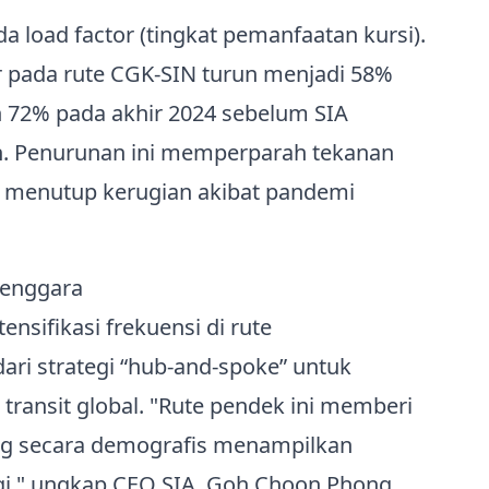
 load factor (tingkat pemanfaatan kursi).
or pada rute CGK‑SIN turun menjadi 58%
n 72% pada akhir 2024 sebelum SIA
an. Penurunan ini memperparah tekanan
 menutup kerugian akibat pandemi
 Tenggara
nsifikasi frekuensi di rute
ri strategi “hub‑and‑spoke” untuk
transit global. "Rute pendek ini memberi
ang secara demografis menampilkan
i," ungkap CEO SIA, Goh Choon Phong,