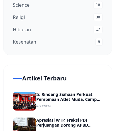
Science
18
Religi
30
Hiburan
17
Kesehatan
9
Artikel Terbaru
Ir. Rindang Siahaan Perkuat
Pembinaan Atlet Muda, Camp
MSC Siapkan Generasi Juara
6/7/2026
Hadapi Kejuaraan Regional
hingga Nasional
Apresiasi WTP, Fraksi PDI
Perjuangan Dorong APBD
Kabupaten Bungo Lebih Efektif,