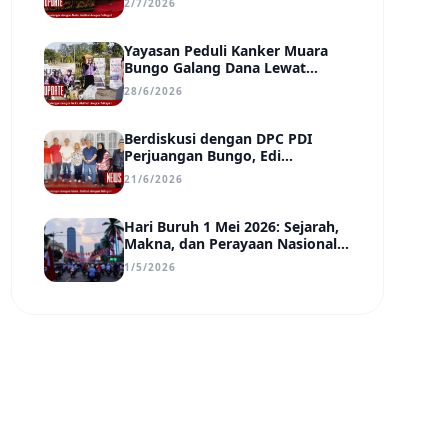
2/7/2026
Transparan, dan Berdampak
Yayasan Peduli Kanker Muara
Bungo Galang Dana Lewat
UMKM di Car Free Day, Ir.
28/6/2026
Rindang Siahaan Beri Apresiasi
Berdiskusi dengan DPC PDI
Perjuangan Bungo, Edi
Purwanto Uraikan Poin-Poin
21/6/2026
Urgensi yang Perlu Disadari
Pemimpin Daerah
Hari Buruh 1 Mei 2026: Sejarah,
Makna, dan Perayaan Nasional
di Tengah Tantangan Era Digital
1/5/2026