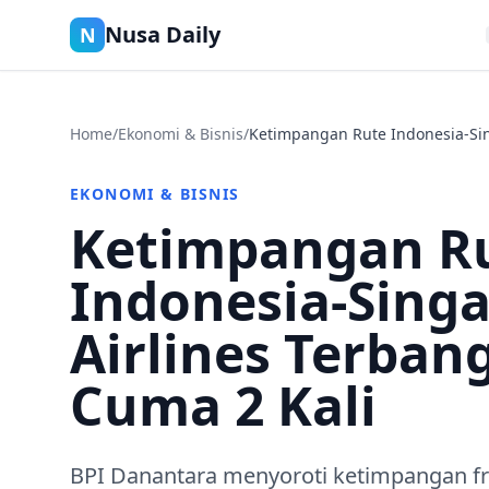
Nusa Daily
N
Home
/
Ekonomi & Bisnis
/
Ketimpangan Rute Indonesia‑Sin
EKONOMI & BISNIS
Ketimpangan R
Indonesia‑Singa
Airlines Terbang
Cuma 2 Kali
BPI Danantara menyoroti ketimpangan f