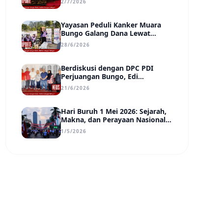
2/7/2026
Transparan, dan Berdampak
Yayasan Peduli Kanker Muara
Bungo Galang Dana Lewat
UMKM di Car Free Day, Ir.
28/6/2026
Rindang Siahaan Beri Apresiasi
Berdiskusi dengan DPC PDI
Perjuangan Bungo, Edi
Purwanto Uraikan Poin-Poin
21/6/2026
Urgensi yang Perlu Disadari
Pemimpin Daerah
Hari Buruh 1 Mei 2026: Sejarah,
Makna, dan Perayaan Nasional
di Tengah Tantangan Era Digital
1/5/2026