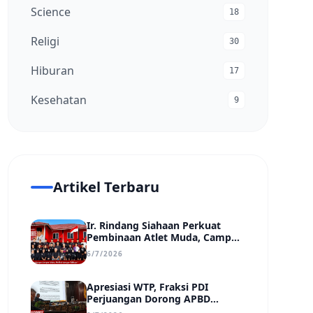
Science
18
Religi
30
Hiburan
17
Kesehatan
9
Artikel Terbaru
Ir. Rindang Siahaan Perkuat
Pembinaan Atlet Muda, Camp
MSC Siapkan Generasi Juara
6/7/2026
Hadapi Kejuaraan Regional
hingga Nasional
Apresiasi WTP, Fraksi PDI
Perjuangan Dorong APBD
Kabupaten Bungo Lebih Efektif,