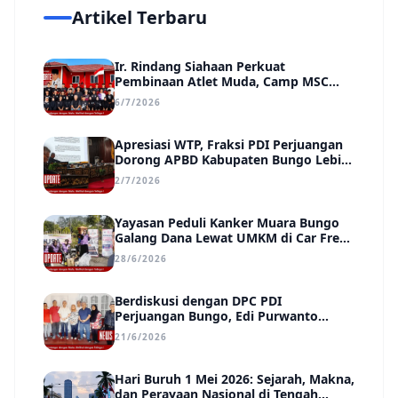
Artikel Terbaru
Ir. Rindang Siahaan Perkuat
Pembinaan Atlet Muda, Camp MSC
Siapkan Generasi Juara Hadapi
6/7/2026
Kejuaraan Regional hingga Nasional
Apresiasi WTP, Fraksi PDI Perjuangan
Dorong APBD Kabupaten Bungo Lebih
Efektif, Transparan, dan Berdampak
2/7/2026
Yayasan Peduli Kanker Muara Bungo
Galang Dana Lewat UMKM di Car Free
Day, Ir. Rindang Siahaan Beri Apresiasi
28/6/2026
Berdiskusi dengan DPC PDI
Perjuangan Bungo, Edi Purwanto
Uraikan Poin-Poin Urgensi yang Perlu
21/6/2026
Disadari Pemimpin Daerah
Hari Buruh 1 Mei 2026: Sejarah, Makna,
dan Perayaan Nasional di Tengah