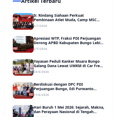
Artikel Terbaru
Ir. Rindang Siahaan Perkuat
Pembinaan Atlet Muda, Camp MSC
Siapkan Generasi Juara Hadapi
6/7/2026
Kejuaraan Regional hingga Nasional
Apresiasi WTP, Fraksi PDI Perjuangan
Dorong APBD Kabupaten Bungo Lebih
Efektif, Transparan, dan Berdampak
2/7/2026
Yayasan Peduli Kanker Muara Bungo
Galang Dana Lewat UMKM di Car Free
Day, Ir. Rindang Siahaan Beri Apresiasi
28/6/2026
Berdiskusi dengan DPC PDI
Perjuangan Bungo, Edi Purwanto
Uraikan Poin-Poin Urgensi yang Perlu
21/6/2026
Disadari Pemimpin Daerah
Hari Buruh 1 Mei 2026: Sejarah, Makna,
dan Perayaan Nasional di Tengah
Tantangan Era Digital