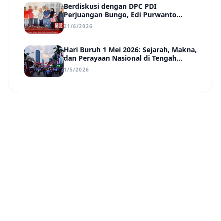
Berdiskusi dengan DPC PDI
Perjuangan Bungo, Edi Purwanto
Uraikan Poin-Poin Urgensi yang Perlu
21/6/2026
Disadari Pemimpin Daerah
Hari Buruh 1 Mei 2026: Sejarah, Makna,
dan Perayaan Nasional di Tengah
Tantangan Era Digital
1/5/2026