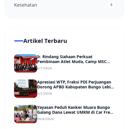
Kesehatan
9
Artikel Terbaru
Ir. Rindang Siahaan Perkuat
Pembinaan Atlet Muda, Camp MSC
Siapkan Generasi Juara Hadapi
6/7/2026
Kejuaraan Regional hingga Nasional
Apresiasi WTP, Fraksi PDI Perjuangan
Dorong APBD Kabupaten Bungo Lebih
Efektif, Transparan, dan Berdampak
2/7/2026
Yayasan Peduli Kanker Muara Bungo
Galang Dana Lewat UMKM di Car Free
Day, Ir. Rindang Siahaan Beri Apresiasi
28/6/2026