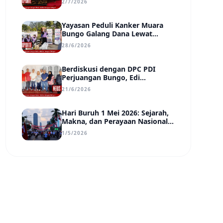
2/7/2026
Transparan, dan Berdampak
Yayasan Peduli Kanker Muara
Bungo Galang Dana Lewat
UMKM di Car Free Day, Ir.
28/6/2026
Rindang Siahaan Beri Apresiasi
Berdiskusi dengan DPC PDI
Perjuangan Bungo, Edi
Purwanto Uraikan Poin-Poin
21/6/2026
Urgensi yang Perlu Disadari
Pemimpin Daerah
Hari Buruh 1 Mei 2026: Sejarah,
Makna, dan Perayaan Nasional
di Tengah Tantangan Era Digital
1/5/2026