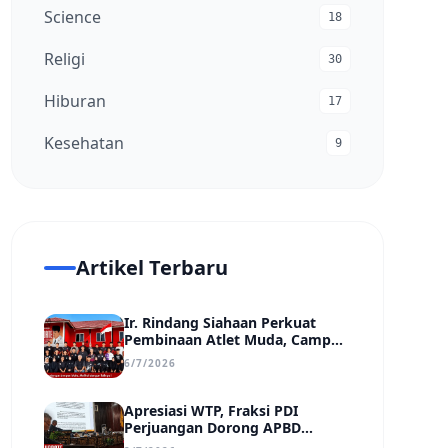
Science
18
Religi
30
Hiburan
17
Kesehatan
9
Artikel Terbaru
Ir. Rindang Siahaan Perkuat
Pembinaan Atlet Muda, Camp
MSC Siapkan Generasi Juara
6/7/2026
Hadapi Kejuaraan Regional
hingga Nasional
Apresiasi WTP, Fraksi PDI
Perjuangan Dorong APBD
Kabupaten Bungo Lebih Efektif,