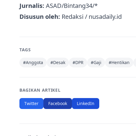
Jurnalis:
ASAD/Bintang34/*
Disusun oleh:
Redaksi / nusadaily.id
TAGS
#
Anggota
#
Desak
#
DPR
#
Gaji
#
Hentikan
BAGIKAN ARTIKEL
Twitter
Facebook
LinkedIn