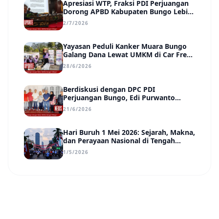
Apresiasi WTP, Fraksi PDI Perjuangan
Dorong APBD Kabupaten Bungo Lebih
Efektif, Transparan, dan Berdampak
2/7/2026
Yayasan Peduli Kanker Muara Bungo
Galang Dana Lewat UMKM di Car Free
Day, Ir. Rindang Siahaan Beri Apresiasi
28/6/2026
Berdiskusi dengan DPC PDI
Perjuangan Bungo, Edi Purwanto
Uraikan Poin-Poin Urgensi yang Perlu
21/6/2026
Disadari Pemimpin Daerah
Hari Buruh 1 Mei 2026: Sejarah, Makna,
dan Perayaan Nasional di Tengah
Tantangan Era Digital
1/5/2026