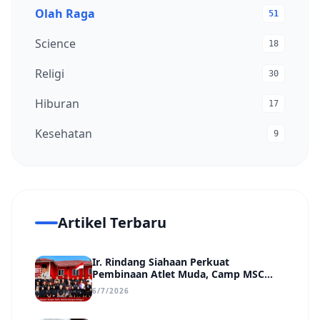
Olah Raga
51
Science
18
Religi
30
Hiburan
17
Kesehatan
9
Artikel Terbaru
Ir. Rindang Siahaan Perkuat
Pembinaan Atlet Muda, Camp MSC
Siapkan Generasi Juara Hadapi
6/7/2026
Kejuaraan Regional hingga Nasional