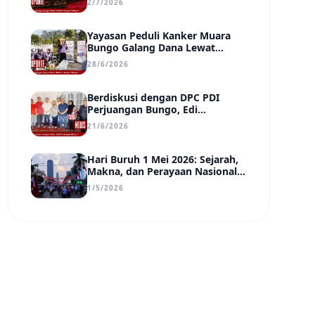
2/7/2026
Transparan, dan Berdampak
Yayasan Peduli Kanker Muara
Bungo Galang Dana Lewat
UMKM di Car Free Day, Ir.
28/6/2026
Rindang Siahaan Beri Apresiasi
Berdiskusi dengan DPC PDI
Perjuangan Bungo, Edi
Purwanto Uraikan Poin-Poin
21/6/2026
Urgensi yang Perlu Disadari
Pemimpin Daerah
Hari Buruh 1 Mei 2026: Sejarah,
Makna, dan Perayaan Nasional
di Tengah Tantangan Era Digital
1/5/2026