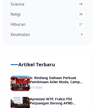
Science
18
Religi
30
Hiburan
17
Kesehatan
9
Artikel Terbaru
Ir. Rindang Siahaan Perkuat
Pembinaan Atlet Muda, Camp
MSC Siapkan Generasi Juara
6/7/2026
Hadapi Kejuaraan Regional
hingga Nasional
Apresiasi WTP, Fraksi PDI
Perjuangan Dorong APBD
Kabupaten Bungo Lebih Efektif,