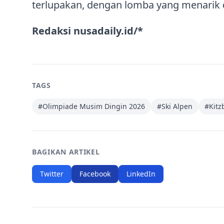
terlupakan, dengan lomba yang menarik 
Redaksi nusadaily.id/*
TAGS
#
Olimpiade Musim Dingin 2026
#
Ski Alpen
#
Kitz
BAGIKAN ARTIKEL
Twitter
Facebook
LinkedIn