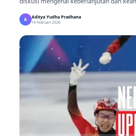
diskusi mengenai keberlanjutan dan kea
Aditya Yudha Pradhana
A
16 Februari 2026