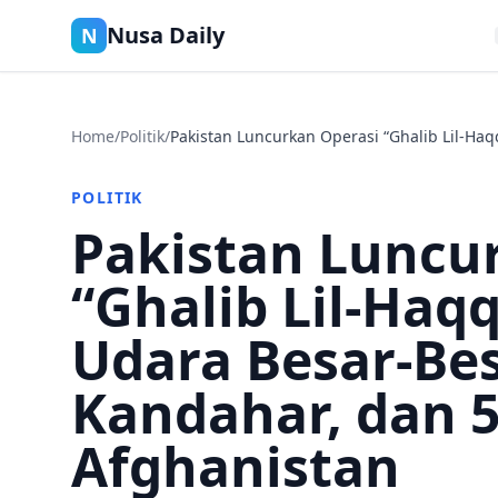
Nusa Daily
N
Home
/
Politik
/
Pakistan Luncurkan Operasi “Ghalib Lil‑Haq
POLITIK
Pakistan Luncu
“Ghalib Lil‑Haq
Udara Besar‑Bes
Kandahar, dan 5
Afghanistan