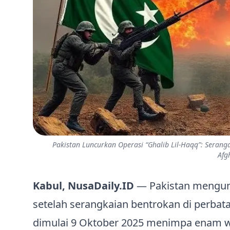
Pakistan Luncurkan Operasi “Ghalib Lil‑Haqq”: Serang
Afg
Kabul, NusaDaily.ID
— Pakistan mengum
setelah serangkaian bentrokan di perbat
dimulai 9 Oktober 2025 menimpa enam wil