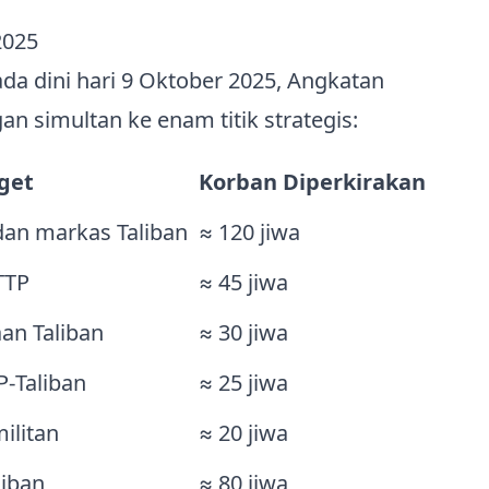
2025
a dini hari 9 Oktober 2025, Angkatan
n simultan ke enam titik strategis:
get
Korban Diperkirakan
dan markas Taliban
≈ 120 jiwa
TTP
≈ 45 jiwa
an Taliban
≈ 30 jiwa
P‑Taliban
≈ 25 jiwa
ilitan
≈ 20 jiwa
iban
≈ 80 jiwa