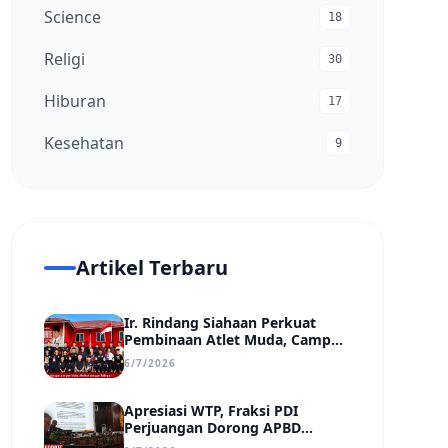
Science
18
Religi
30
Hiburan
17
Kesehatan
9
Artikel Terbaru
Ir. Rindang Siahaan Perkuat
Pembinaan Atlet Muda, Camp
MSC Siapkan Generasi Juara
6/7/2026
Hadapi Kejuaraan Regional
hingga Nasional
Apresiasi WTP, Fraksi PDI
Perjuangan Dorong APBD
Kabupaten Bungo Lebih Efektif,