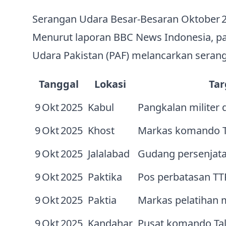
Serangan Udara Besar‑Besaran Oktober 
Menurut laporan BBC News Indonesia, pad
Udara Pakistan (PAF) melancarkan seranga
Tanggal
Lokasi
Tar
9 Okt 2025
Kabul
Pangkalan militer 
9 Okt 2025
Khost
Markas komando 
9 Okt 2025
Jalalabad
Gudang persenjata
9 Okt 2025
Paktika
Pos perbatasan TT
9 Okt 2025
Paktia
Markas pelatihan m
9 Okt 2025
Kandahar
Pusat komando Tal