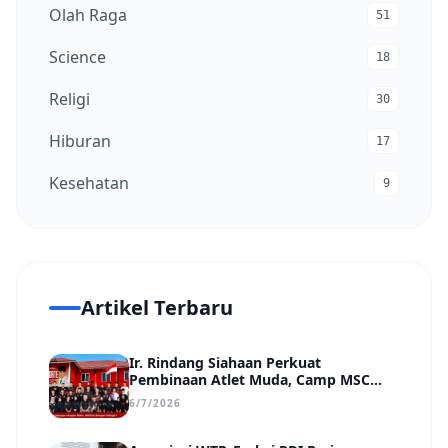
Olah Raga
51
Science
18
Religi
30
Hiburan
17
Kesehatan
9
Artikel Terbaru
Ir. Rindang Siahaan Perkuat
Pembinaan Atlet Muda, Camp MSC
Siapkan Generasi Juara Hadapi
6/7/2026
Kejuaraan Regional hingga Nasional