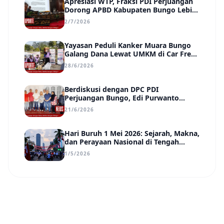
Apresiasi WTP, Fraksi PDI Perjuangan
Dorong APBD Kabupaten Bungo Lebih
Efektif, Transparan, dan Berdampak
2/7/2026
Yayasan Peduli Kanker Muara Bungo
Galang Dana Lewat UMKM di Car Free
Day, Ir. Rindang Siahaan Beri Apresiasi
28/6/2026
Berdiskusi dengan DPC PDI
Perjuangan Bungo, Edi Purwanto
Uraikan Poin-Poin Urgensi yang Perlu
21/6/2026
Disadari Pemimpin Daerah
Hari Buruh 1 Mei 2026: Sejarah, Makna,
dan Perayaan Nasional di Tengah
Tantangan Era Digital
1/5/2026