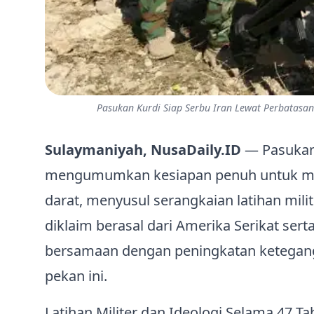
Pasukan Kurdi Siap Serbu Iran Lewat Perbatasan 
Sulaymaniyah, NusaDaily.ID
— Pasukan 
mengumumkan kesiapan penuh untuk meny
darat, menyusul serangkaian latihan milit
diklaim berasal dari Amerika Serikat se
bersamaan dengan peningkatan keteganga
pekan ini.
Latihan Militer dan Ideologi Selama 47 T