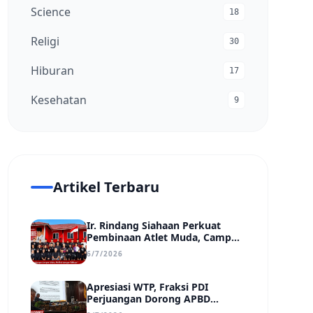
Science
18
Religi
30
Hiburan
17
Kesehatan
9
Artikel Terbaru
Ir. Rindang Siahaan Perkuat
Pembinaan Atlet Muda, Camp
MSC Siapkan Generasi Juara
6/7/2026
Hadapi Kejuaraan Regional
hingga Nasional
Apresiasi WTP, Fraksi PDI
Perjuangan Dorong APBD
Kabupaten Bungo Lebih Efektif,