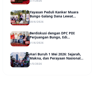
2/7/2026
Transparan, dan Berdampak
Yayasan Peduli Kanker Muara
Bungo Galang Dana Lewat
UMKM di Car Free Day, Ir.
28/6/2026
Rindang Siahaan Beri Apresiasi
Berdiskusi dengan DPC PDI
Perjuangan Bungo, Edi
Purwanto Uraikan Poin-Poin
21/6/2026
Urgensi yang Perlu Disadari
Pemimpin Daerah
Hari Buruh 1 Mei 2026: Sejarah,
Makna, dan Perayaan Nasional
di Tengah Tantangan Era Digital
1/5/2026