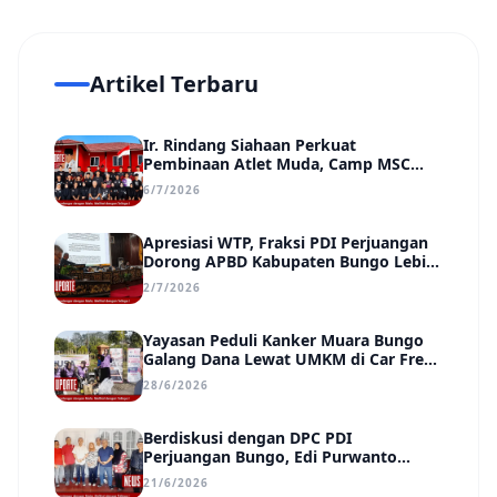
Artikel Terbaru
Ir. Rindang Siahaan Perkuat
Pembinaan Atlet Muda, Camp MSC
Siapkan Generasi Juara Hadapi
6/7/2026
Kejuaraan Regional hingga Nasional
Apresiasi WTP, Fraksi PDI Perjuangan
Dorong APBD Kabupaten Bungo Lebih
Efektif, Transparan, dan Berdampak
2/7/2026
Yayasan Peduli Kanker Muara Bungo
Galang Dana Lewat UMKM di Car Free
Day, Ir. Rindang Siahaan Beri Apresiasi
28/6/2026
Berdiskusi dengan DPC PDI
Perjuangan Bungo, Edi Purwanto
Uraikan Poin-Poin Urgensi yang Perlu
21/6/2026
Disadari Pemimpin Daerah