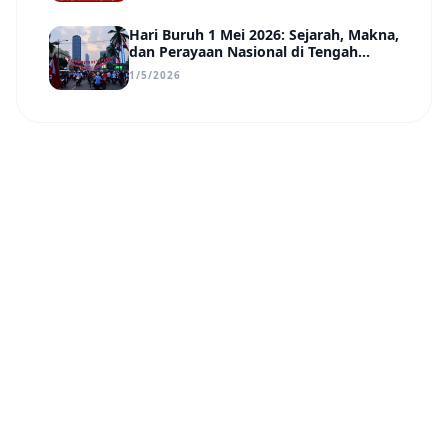
Hari Buruh 1 Mei 2026: Sejarah, Makna,
dan Perayaan Nasional di Tengah
Tantangan Era Digital
1/5/2026
Nusa Daily
N
©
2026
PT Pradha Karya Nusantara
.