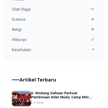
Olah Raga
51
Science
18
Religi
30
Hiburan
17
Kesehatan
9
Artikel Terbaru
Ir. Rindang Siahaan Perkuat
Pembinaan Atlet Muda, Camp MSC
Siapkan Generasi Juara Hadapi
6/7/2026
Kejuaraan Regional hingga Nasional