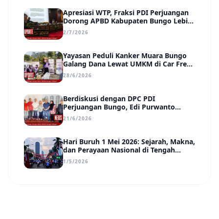
Apresiasi WTP, Fraksi PDI Perjuangan
Dorong APBD Kabupaten Bungo Lebih
Efektif, Transparan, dan Berdampak
2/7/2026
Yayasan Peduli Kanker Muara Bungo
Galang Dana Lewat UMKM di Car Free
Day, Ir. Rindang Siahaan Beri Apresiasi
28/6/2026
Berdiskusi dengan DPC PDI
Perjuangan Bungo, Edi Purwanto
Uraikan Poin-Poin Urgensi yang Perlu
21/6/2026
Disadari Pemimpin Daerah
Hari Buruh 1 Mei 2026: Sejarah, Makna,
dan Perayaan Nasional di Tengah
Tantangan Era Digital
1/5/2026