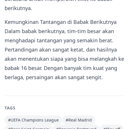
berikutnya.
Kemungkinan Tantangan di Babak Berikutnya
Dalam babak berikutnya, tim-tim besar akan
menghadapi tantangan yang semakin berat.
Pertandingan akan sangat ketat, dan hasilnya
akan menentukan siapa yang bisa melangkah ke
babak 16 besar. Dengan banyak tim kuat yang
berlaga, persaingan akan sangat sengit.
TAGS
#
UEFA Champions League
#
Real Madrid