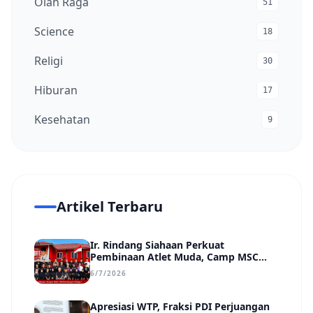
Olah Raga
51
Science
18
Religi
30
Hiburan
17
Kesehatan
9
Artikel Terbaru
Ir. Rindang Siahaan Perkuat
Pembinaan Atlet Muda, Camp MSC
Siapkan Generasi Juara Hadapi
6/7/2026
Kejuaraan Regional hingga Nasional
Apresiasi WTP, Fraksi PDI Perjuangan