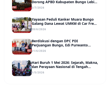
Dorong APBD Kabupaten Bungo Lebih
Efektif, Transparan, dan Berdampak
2/7/2026
Yayasan Peduli Kanker Muara Bungo
Galang Dana Lewat UMKM di Car Free
Day, Ir. Rindang Siahaan Beri Apresiasi
28/6/2026
Berdiskusi dengan DPC PDI
Perjuangan Bungo, Edi Purwanto
Uraikan Poin-Poin Urgensi yang Perlu
21/6/2026
Disadari Pemimpin Daerah
Hari Buruh 1 Mei 2026: Sejarah, Makna,
dan Perayaan Nasional di Tengah
Tantangan Era Digital
1/5/2026