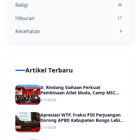
Religi
30
Hiburan
17
Kesehatan
9
Artikel Terbaru
Ir. Rindang Siahaan Perkuat
Pembinaan Atlet Muda, Camp MSC
Siapkan Generasi Juara Hadapi
6/7/2026
Kejuaraan Regional hingga Nasional
Apresiasi WTP, Fraksi PDI Perjuangan
Dorong APBD Kabupaten Bungo Lebih
Efektif, Transparan, dan Berdampak
2/7/2026