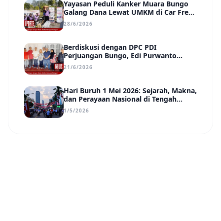
Yayasan Peduli Kanker Muara Bungo
Galang Dana Lewat UMKM di Car Free
Day, Ir. Rindang Siahaan Beri Apresiasi
28/6/2026
Berdiskusi dengan DPC PDI
Perjuangan Bungo, Edi Purwanto
Uraikan Poin-Poin Urgensi yang Perlu
21/6/2026
Disadari Pemimpin Daerah
Hari Buruh 1 Mei 2026: Sejarah, Makna,
dan Perayaan Nasional di Tengah
Tantangan Era Digital
1/5/2026