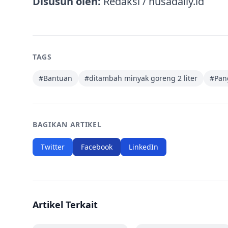
Disusun oleh:
Redaksi / nusadaily.id
TAGS
#
Bantuan
#
ditambah minyak goreng 2 liter
#
Pan
BAGIKAN ARTIKEL
Twitter
Facebook
LinkedIn
Artikel Terkait