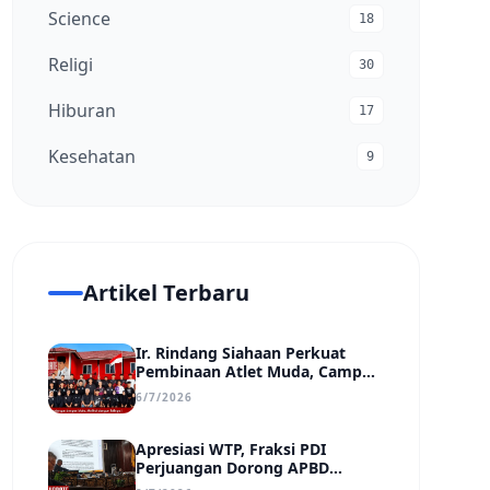
Science
18
Religi
30
Hiburan
17
Kesehatan
9
Artikel Terbaru
Ir. Rindang Siahaan Perkuat
Pembinaan Atlet Muda, Camp
MSC Siapkan Generasi Juara
6/7/2026
Hadapi Kejuaraan Regional
hingga Nasional
Apresiasi WTP, Fraksi PDI
Perjuangan Dorong APBD
Kabupaten Bungo Lebih Efektif,