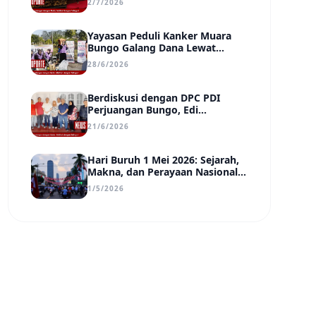
2/7/2026
Transparan, dan Berdampak
Yayasan Peduli Kanker Muara
Bungo Galang Dana Lewat
UMKM di Car Free Day, Ir.
28/6/2026
Rindang Siahaan Beri Apresiasi
Berdiskusi dengan DPC PDI
Perjuangan Bungo, Edi
Purwanto Uraikan Poin-Poin
21/6/2026
Urgensi yang Perlu Disadari
Pemimpin Daerah
Hari Buruh 1 Mei 2026: Sejarah,
Makna, dan Perayaan Nasional
di Tengah Tantangan Era Digital
1/5/2026