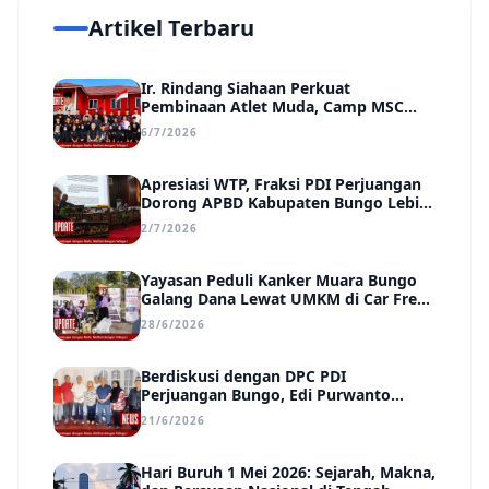
Artikel Terbaru
Ir. Rindang Siahaan Perkuat
Pembinaan Atlet Muda, Camp MSC
Siapkan Generasi Juara Hadapi
6/7/2026
Kejuaraan Regional hingga Nasional
Apresiasi WTP, Fraksi PDI Perjuangan
Dorong APBD Kabupaten Bungo Lebih
Efektif, Transparan, dan Berdampak
2/7/2026
Yayasan Peduli Kanker Muara Bungo
Galang Dana Lewat UMKM di Car Free
Day, Ir. Rindang Siahaan Beri Apresiasi
28/6/2026
Berdiskusi dengan DPC PDI
Perjuangan Bungo, Edi Purwanto
Uraikan Poin-Poin Urgensi yang Perlu
21/6/2026
Disadari Pemimpin Daerah
Hari Buruh 1 Mei 2026: Sejarah, Makna,