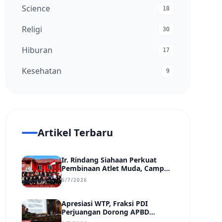
Science
18
Religi
30
Hiburan
17
Kesehatan
9
Artikel Terbaru
Ir. Rindang Siahaan Perkuat
Pembinaan Atlet Muda, Camp
MSC Siapkan Generasi Juara
6/7/2026
Hadapi Kejuaraan Regional
hingga Nasional
Apresiasi WTP, Fraksi PDI
Perjuangan Dorong APBD
Kabupaten Bungo Lebih Efektif,