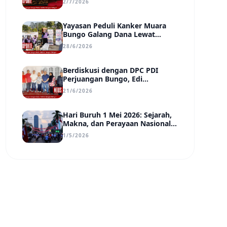
2/7/2026
Transparan, dan Berdampak
Yayasan Peduli Kanker Muara
Bungo Galang Dana Lewat
UMKM di Car Free Day, Ir.
28/6/2026
Rindang Siahaan Beri Apresiasi
Berdiskusi dengan DPC PDI
Perjuangan Bungo, Edi
Purwanto Uraikan Poin-Poin
21/6/2026
Urgensi yang Perlu Disadari
Pemimpin Daerah
Hari Buruh 1 Mei 2026: Sejarah,
Makna, dan Perayaan Nasional
di Tengah Tantangan Era Digital
1/5/2026