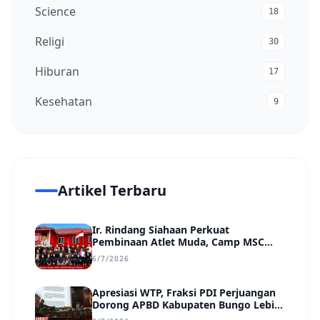
Science
18
Religi
30
Hiburan
17
Kesehatan
9
Artikel Terbaru
Ir. Rindang Siahaan Perkuat
Pembinaan Atlet Muda, Camp MSC
Siapkan Generasi Juara Hadapi
6/7/2026
Kejuaraan Regional hingga Nasional
Apresiasi WTP, Fraksi PDI Perjuangan
Dorong APBD Kabupaten Bungo Lebih
Efektif, Transparan, dan Berdampak