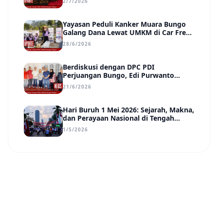
2/7/2026
Yayasan Peduli Kanker Muara Bungo
Galang Dana Lewat UMKM di Car Free
Day, Ir. Rindang Siahaan Beri Apresiasi
28/6/2026
Berdiskusi dengan DPC PDI
Perjuangan Bungo, Edi Purwanto
Uraikan Poin-Poin Urgensi yang Perlu
21/6/2026
Disadari Pemimpin Daerah
Hari Buruh 1 Mei 2026: Sejarah, Makna,
dan Perayaan Nasional di Tengah
Tantangan Era Digital
1/5/2026